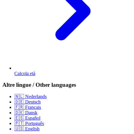
Calcola età
Altre lingue / Other languages
🇳🇱 Nederlands
🇩🇪 Deutsch
🇫🇷 Français
🇩🇰 Dansk
🇪🇸 Español
🇵🇹 Português
🇺🇸 English