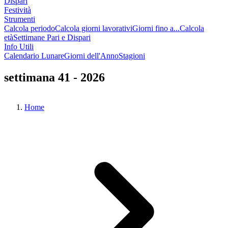
Dispari
Festività
Strumenti
Calcola periodo
Calcola giorni lavorativi
Giorni fino a...
Calcola
età
Settimane Pari e Dispari
Info Utili
Calendario Lunare
Giorni dell'Anno
Stagioni
settimana 41 - 2026
Home