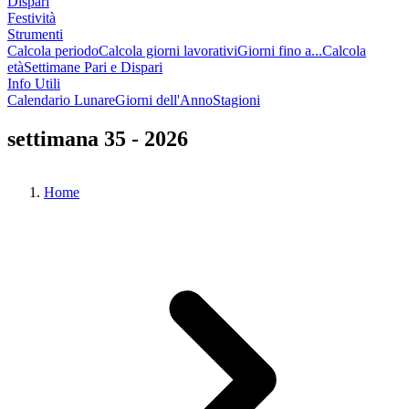
Dispari
Festività
Strumenti
Calcola periodo
Calcola giorni lavorativi
Giorni fino a...
Calcola
età
Settimane Pari e Dispari
Info Utili
Calendario Lunare
Giorni dell'Anno
Stagioni
settimana 35 - 2026
Home