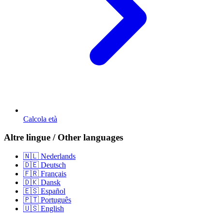
Calcola età
Altre lingue / Other languages
🇳🇱 Nederlands
🇩🇪 Deutsch
🇫🇷 Français
🇩🇰 Dansk
🇪🇸 Español
🇵🇹 Português
🇺🇸 English