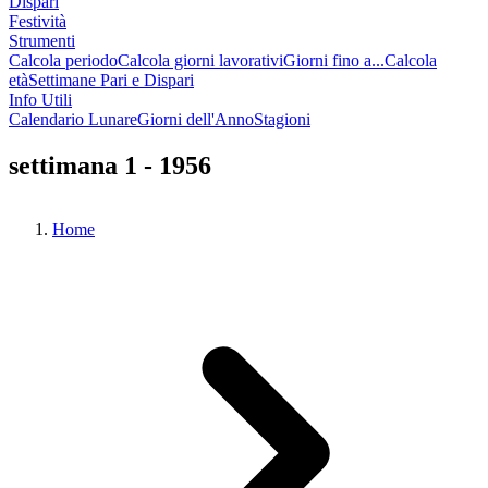
Dispari
Festività
Strumenti
Calcola periodo
Calcola giorni lavorativi
Giorni fino a...
Calcola
età
Settimane Pari e Dispari
Info Utili
Calendario Lunare
Giorni dell'Anno
Stagioni
settimana 1 - 1956
Home