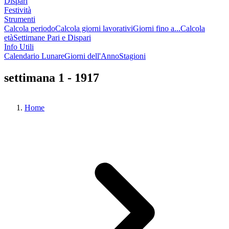
Dispari
Festività
Strumenti
Calcola periodo
Calcola giorni lavorativi
Giorni fino a...
Calcola
età
Settimane Pari e Dispari
Info Utili
Calendario Lunare
Giorni dell'Anno
Stagioni
settimana 1 - 1917
Home