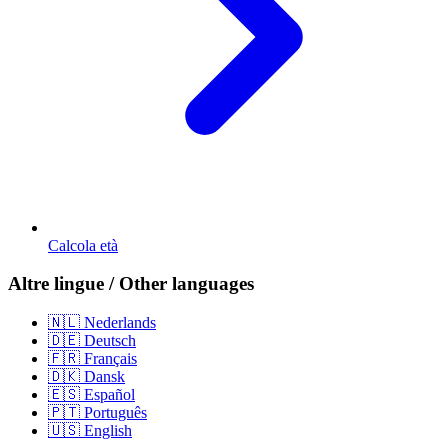
Calcola età
Altre lingue / Other languages
🇳🇱 Nederlands
🇩🇪 Deutsch
🇫🇷 Français
🇩🇰 Dansk
🇪🇸 Español
🇵🇹 Português
🇺🇸 English