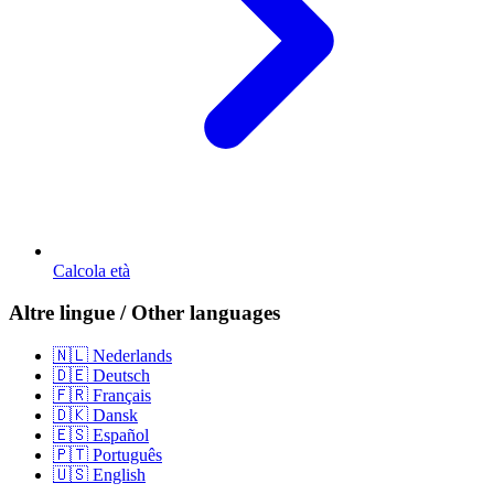
Calcola età
Altre lingue / Other languages
🇳🇱 Nederlands
🇩🇪 Deutsch
🇫🇷 Français
🇩🇰 Dansk
🇪🇸 Español
🇵🇹 Português
🇺🇸 English