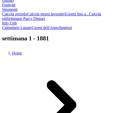
Dispari
Festività
Strumenti
Calcola periodo
Calcola giorni lavorativi
Giorni fino a...
Calcola
età
Settimane Pari e Dispari
Info Utili
Calendario Lunare
Giorni dell'Anno
Stagioni
settimana 1 - 1881
Home