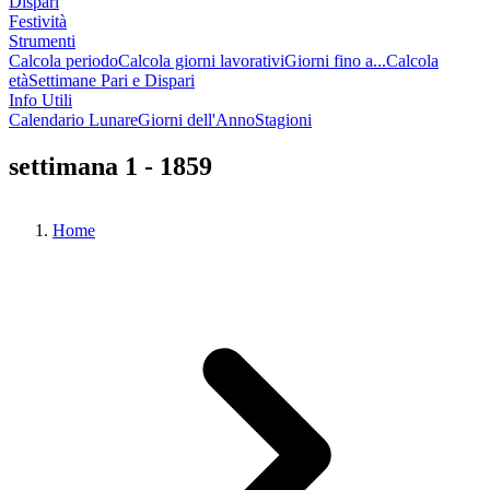
Dispari
Festività
Strumenti
Calcola periodo
Calcola giorni lavorativi
Giorni fino a...
Calcola
età
Settimane Pari e Dispari
Info Utili
Calendario Lunare
Giorni dell'Anno
Stagioni
settimana 1 - 1859
Home