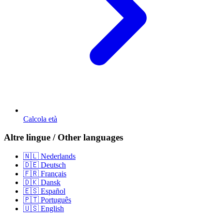
Calcola età
Altre lingue / Other languages
🇳🇱 Nederlands
🇩🇪 Deutsch
🇫🇷 Français
🇩🇰 Dansk
🇪🇸 Español
🇵🇹 Português
🇺🇸 English