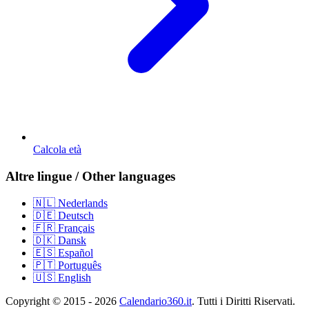
Calcola età
Altre lingue / Other languages
🇳🇱 Nederlands
🇩🇪 Deutsch
🇫🇷 Français
🇩🇰 Dansk
🇪🇸 Español
🇵🇹 Português
🇺🇸 English
Copyright © 2015 - 2026
Calendario360.it
. Tutti i Diritti Riservati.