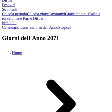
Dispari
Festività
Strumenti
Calcola periodo
Calcola giorni lavorativi
Giorni fino a...
Calcola
età
Settimane Pari e Dispari
Info Utili
Calendario Lunare
Giorni dell'Anno
Stagioni
Giorni dell'Anno 2071
Home