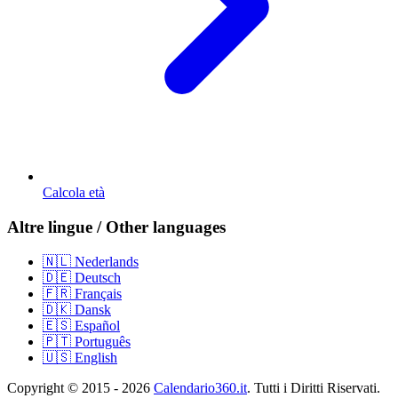
Calcola età
Altre lingue / Other languages
🇳🇱 Nederlands
🇩🇪 Deutsch
🇫🇷 Français
🇩🇰 Dansk
🇪🇸 Español
🇵🇹 Português
🇺🇸 English
Copyright © 2015 - 2026
Calendario360.it
. Tutti i Diritti Riservati.