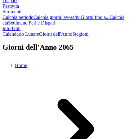
Dispari
Festività
Strumenti
Calcola periodo
Calcola giorni lavorativi
Giorni fino a...
Calcola
età
Settimane Pari e Dispari
Info Utili
Calendario Lunare
Giorni dell'Anno
Stagioni
Giorni dell'Anno 2065
Home