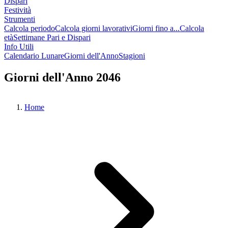
Dispari
Festività
Strumenti
Calcola periodo
Calcola giorni lavorativi
Giorni fino a...
Calcola
età
Settimane Pari e Dispari
Info Utili
Calendario Lunare
Giorni dell'Anno
Stagioni
Giorni dell'Anno 2046
Home