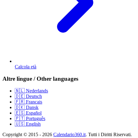
Calcola età
Altre lingue / Other languages
🇳🇱 Nederlands
🇩🇪 Deutsch
🇫🇷 Français
🇩🇰 Dansk
🇪🇸 Español
🇵🇹 Português
🇺🇸 English
Copyright © 2015 - 2026
Calendario360.it
. Tutti i Diritti Riservati.