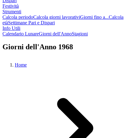
Dispari
Festività
Strumenti
Calcola periodo
Calcola giorni lavorativi
Giorni fino a...
Calcola
età
Settimane Pari e Dispari
Info Utili
Calendario Lunare
Giorni dell'Anno
Stagioni
Giorni dell'Anno 1968
Home