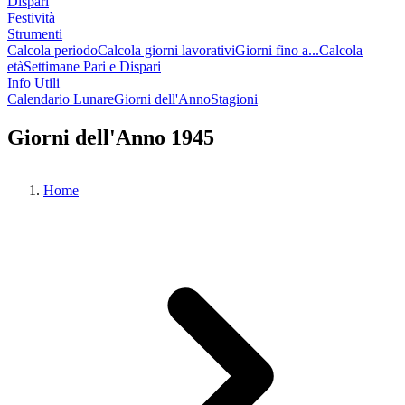
Dispari
Festività
Strumenti
Calcola periodo
Calcola giorni lavorativi
Giorni fino a...
Calcola
età
Settimane Pari e Dispari
Info Utili
Calendario Lunare
Giorni dell'Anno
Stagioni
Giorni dell'Anno 1945
Home