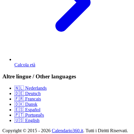
Calcola età
Altre lingue / Other languages
🇳🇱 Nederlands
🇩🇪 Deutsch
🇫🇷 Français
🇩🇰 Dansk
🇪🇸 Español
🇵🇹 Português
🇺🇸 English
Copyright © 2015 - 2026
Calendario360.it
. Tutti i Diritti Riservati.