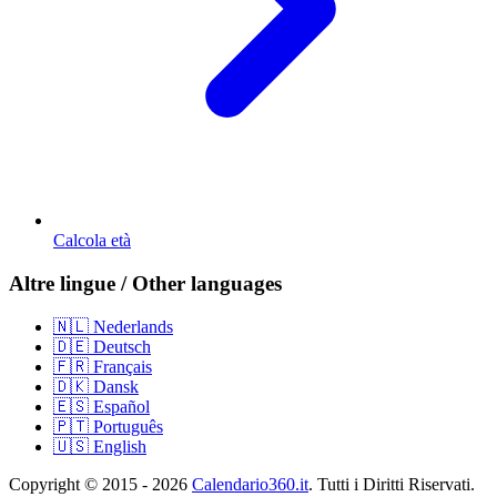
Calcola età
Altre lingue / Other languages
🇳🇱 Nederlands
🇩🇪 Deutsch
🇫🇷 Français
🇩🇰 Dansk
🇪🇸 Español
🇵🇹 Português
🇺🇸 English
Copyright © 2015 - 2026
Calendario360.it
. Tutti i Diritti Riservati.