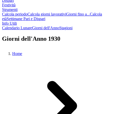
Dispari
Festività
Strumenti
Calcola periodo
Calcola giorni lavorativi
Giorni fino a...
Calcola
età
Settimane Pari e Dispari
Info Utili
Calendario Lunare
Giorni dell'Anno
Stagioni
Giorni dell'Anno 1930
Home