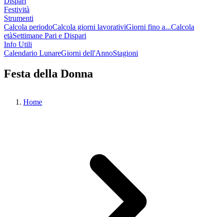
Dispari
Festività
Strumenti
Calcola periodo
Calcola giorni lavorativi
Giorni fino a...
Calcola
età
Settimane Pari e Dispari
Info Utili
Calendario Lunare
Giorni dell'Anno
Stagioni
Festa della Donna
Home