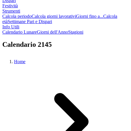
Dispari
Festività
Strumenti
Calcola periodo
Calcola giorni lavorativi
Giorni fino a...
Calcola
età
Settimane Pari e Dispari
Info Utili
Calendario Lunare
Giorni dell'Anno
Stagioni
Calendario 2145
Home