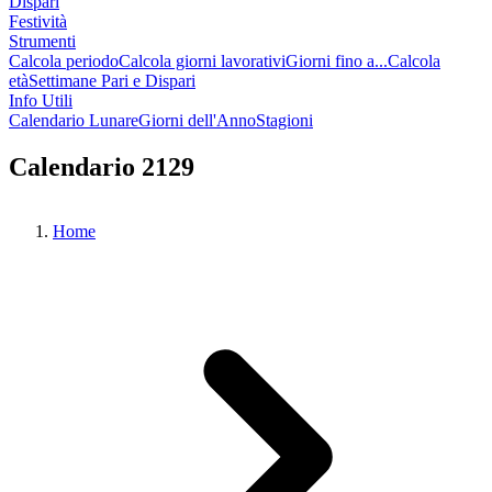
Dispari
Festività
Strumenti
Calcola periodo
Calcola giorni lavorativi
Giorni fino a...
Calcola
età
Settimane Pari e Dispari
Info Utili
Calendario Lunare
Giorni dell'Anno
Stagioni
Calendario 2129
Home