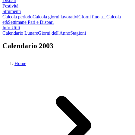
Dispari
Festività
Strumenti
Calcola periodo
Calcola giorni lavorativi
Giorni fino a...
Calcola
età
Settimane Pari e Dispari
Info Utili
Calendario Lunare
Giorni dell'Anno
Stagioni
Calendario 2003
Home