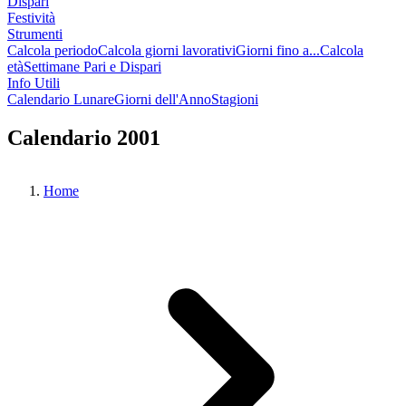
Dispari
Festività
Strumenti
Calcola periodo
Calcola giorni lavorativi
Giorni fino a...
Calcola
età
Settimane Pari e Dispari
Info Utili
Calendario Lunare
Giorni dell'Anno
Stagioni
Calendario 2001
Home