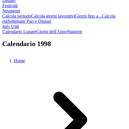
Dispari
Festività
Strumenti
Calcola periodo
Calcola giorni lavorativi
Giorni fino a...
Calcola
età
Settimane Pari e Dispari
Info Utili
Calendario Lunare
Giorni dell'Anno
Stagioni
Calendario 1998
Home