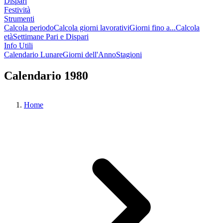
Dispari
Festività
Strumenti
Calcola periodo
Calcola giorni lavorativi
Giorni fino a...
Calcola
età
Settimane Pari e Dispari
Info Utili
Calendario Lunare
Giorni dell'Anno
Stagioni
Calendario 1980
Home