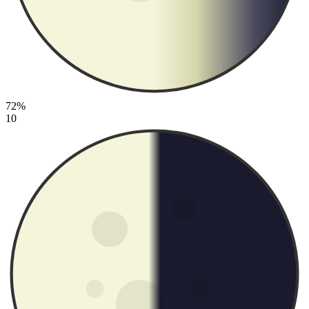
72%
10