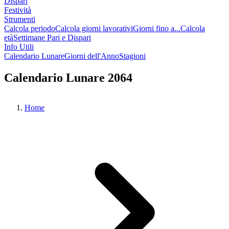
Dispari
Festività
Strumenti
Calcola periodo
Calcola giorni lavorativi
Giorni fino a...
Calcola
età
Settimane Pari e Dispari
Info Utili
Calendario Lunare
Giorni dell'Anno
Stagioni
Calendario Lunare 2064
Home