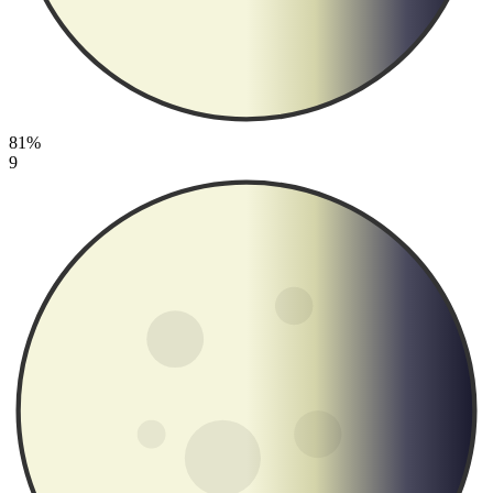
81%
9