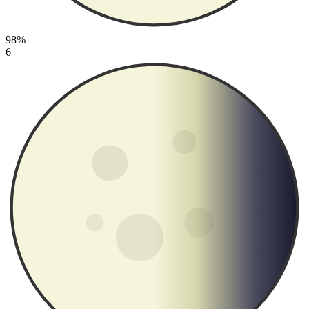
98%
6