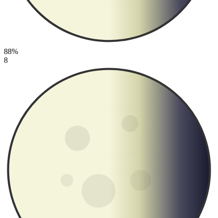
88%
8