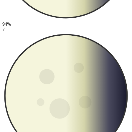
94%
7